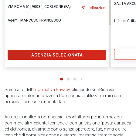
SALITA ARCUR
VIA ROMA 61, 90034, CORLEONE (PA)
Indicazioni
Agenti:
MANCUSO FRANCESCO
Uffici di CH
AGENZIA SELEZIONATA
Preso atto dell
’Informativa Privacy
, cliccando su «Richiedi
appuntamento» autorizzo la Compagnia a utilizzare i miei dati
personali per essere ricontattato.
Autorizzo inoltre la Compagnia a contattarmi per informazioni
commerciali mediante tecniche di comunicazione (posta cartacea
ed elettronica, chiamate con o senza operatore, fax, mms e altre
tecniche di comunicazione a distanza, messaggi tramite social