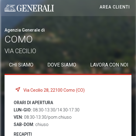
AREA CLIENTI
Generali logo
Agenzia Generale di
COMO
VIA CECILIO
CHI SIAMO
DOVE SIAMO
LAVORA CON NOI
Via Cecilio 28, 22100 Como (CO)
ORARI DI APERTURA
LUN-GIO:
08:30-13:30/14:30-17:30
VEN:
08:30-13:30/pom.chiuso
SAB-DOM:
chiuso
RECAPITI