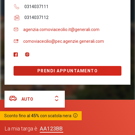
0314037111
0314037112
agenzia.comoviacecilio.it@generali.com
comoviacecilio@pec.agenzie.generali.com
PRENDI APPUNTAMENTO
AUTO
Sconto fino al
45%
con scatola nera
AA123BB
La mia targa è