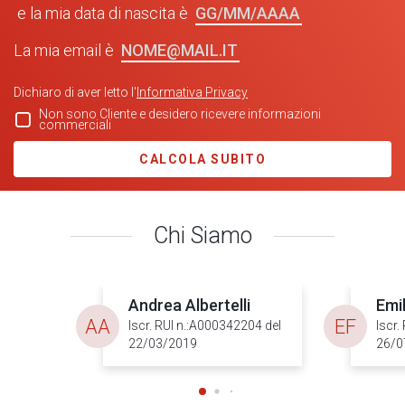
GG/MM/AAAA
e la mia data di nascita è
NOME@MAIL.IT
La mia email è
Dichiaro di aver letto l'
Informativa Privacy
Non sono Cliente e desidero ricevere informazioni
commerciali
CALCOLA SUBITO
Chi Siamo
Andrea Albertelli
Emil
AA
EF
Iscr. RUI n.:A000342204 del
Iscr.
22/03/2019
26/0