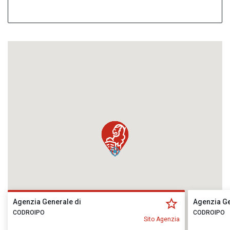
Agenzia Generale di
Agenzia Ge
CODROIPO
CODROIPO
Sito Agenzia