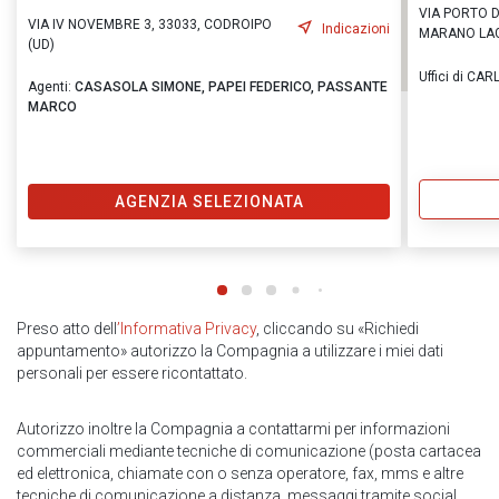
VIA PORTO DE
VIA IV NOVEMBRE 3, 33033, CODROIPO
Indicazioni
MARANO LAG
(UD)
Uffici di C
Agenti:
CASASOLA SIMONE,
PAPEI FEDERICO,
PASSANTE
MARCO
AGENZIA SELEZIONATA
Preso atto dell
’Informativa Privacy
, cliccando su «Richiedi
appuntamento» autorizzo la Compagnia a utilizzare i miei dati
personali per essere ricontattato.
Autorizzo inoltre la Compagnia a contattarmi per informazioni
commerciali mediante tecniche di comunicazione (posta cartacea
ed elettronica, chiamate con o senza operatore, fax, mms e altre
tecniche di comunicazione a distanza, messaggi tramite social