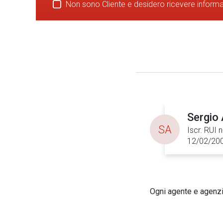
Non sono Cliente e desidero ricevere inform
Sergio 
SA
Iscr. RUI 
12/02/20
Ogni agente e agenzia