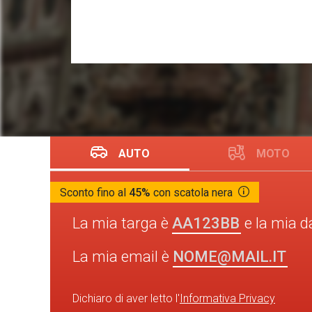
AUTO
MOTO
Sconto fino al
45%
con scatola nera
AA123BB
La mia targa è
e la mia d
NOME@MAIL.IT
La mia email è
Dichiaro di aver letto l'
Informativa Privacy