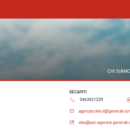
CHI SIAM
RECAPITI
0463421229
agenzia.cles.it@generali.c
cles@pec.agenzie.generali