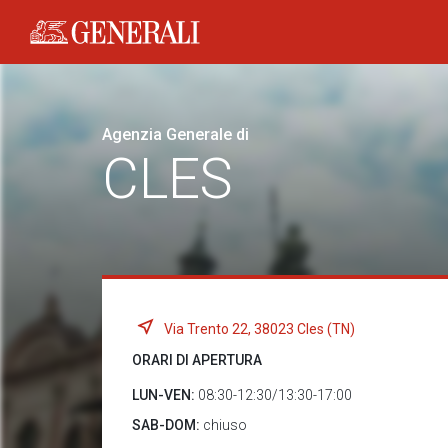
Generali logo
Agenzia Generale di
CLES
Via Trento 22, 38023 Cles (TN)
ORARI DI APERTURA
LUN-VEN:
08:30-12:30/13:30-17:00
SAB-DOM:
chiuso