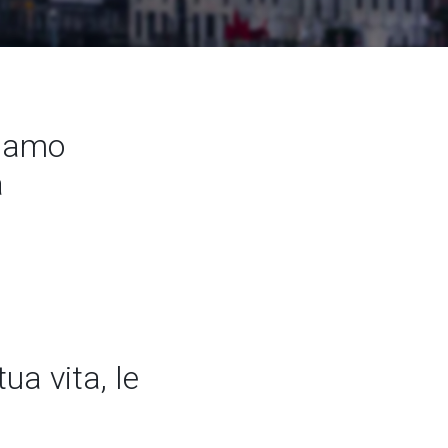
siamo
a
ua vita, le