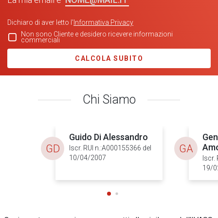
Dichiaro di aver letto l'
Informativa Privacy
Non sono Cliente e desidero ricevere informazioni
commerciali
CALCOLA SUBITO
Chi Siamo
Guido Di Alessandro
Gen
Am
GD
GA
Iscr. RUI n.:A000155366 del
10/04/2007
Iscr.
19/0