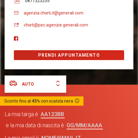
0871323255
agenzia.chieti.it@generali.com
chieti@pec.agenzie.generali.com
PRENDI APPUNTAMENTO
AUTO
Sconto fino al
45%
con scatola nera
AA123BB
La mia targa è
GG/MM/AAAA
e la mia data di nascita è
NOME@MAIL.IT
La mia email è