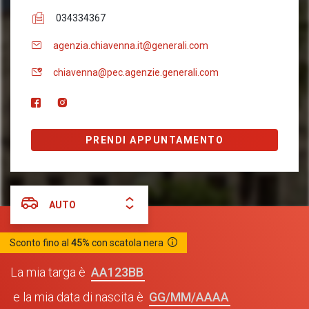
034334367
agenzia.chiavenna.it@generali.com
chiavenna@pec.agenzie.generali.com
PRENDI APPUNTAMENTO
AUTO
Sconto fino al
45%
con scatola nera
AA123BB
La mia targa è
GG/MM/AAAA
e la mia data di nascita è