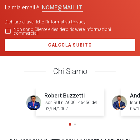
NOME@MAIL.IT
La mia email è
Dichiaro di aver letto l'
Informativa Privacy
Non sono Cliente e desidero ricevere informazioni
commerciali
CALCOLA SUBITO
Chi Siamo
Robert Buzzetti
And
Iscr. RUI n.:A000146456 del
Iscr.
02/04/2007
05/1