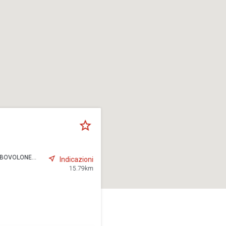
 BOVOLONE...
Indicazioni
15.79km