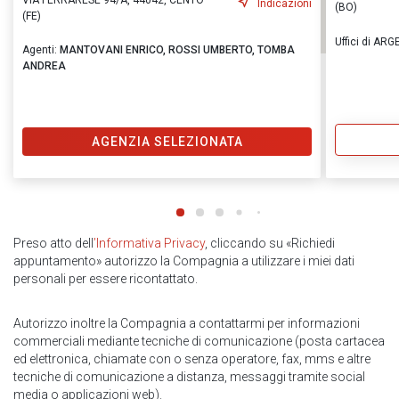
VIA FERRARESE 94/A, 44042, CENTO
Indicazioni
(BO)
(FE)
Uffici di AR
Agenti:
MANTOVANI ENRICO,
ROSSI UMBERTO,
TOMBA
ANDREA
AGENZIA SELEZIONATA
Preso atto dell
’Informativa Privacy
, cliccando su «Richiedi
appuntamento» autorizzo la Compagnia a utilizzare i miei dati
personali per essere ricontattato.
Autorizzo inoltre la Compagnia a contattarmi per informazioni
commerciali mediante tecniche di comunicazione (posta cartacea
ed elettronica, chiamate con o senza operatore, fax, mms e altre
tecniche di comunicazione a distanza, messaggi tramite social
media o applicazioni web).