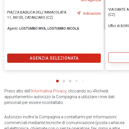
Sito Agenzia
VIA DANTE A
PIAZZA BASILICA DELL'IMMACOLATA
Indicazioni
(CZ)
11, 88100, CATANZARO (CZ)
Uffici di BOR
Agenti:
LOSTUMBO MYA,
LOSTUMBO NICOLA
AGENZIA SELEZIONATA
Preso atto dell
’Informativa Privacy
, cliccando su «Richiedi
appuntamento» autorizzo la Compagnia a utilizzare i miei dati
personali per essere ricontattato.
Autorizzo inoltre la Compagnia a contattarmi per informazioni
commerciali mediante tecniche di comunicazione (posta cartacea
ed elettronica, chiamate con o senza operatore, fax, mms e altre