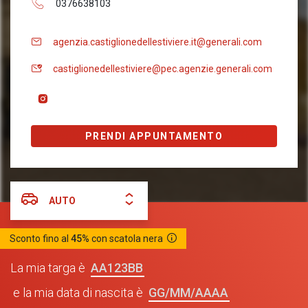
0376638103
agenzia.castiglionedellestiviere.it@generali.com
castiglionedellestiviere@pec.agenzie.generali.com
PRENDI APPUNTAMENTO
AUTO
Sconto fino al
45%
con scatola nera
AA123BB
La mia targa è
GG/MM/AAAA
e la mia data di nascita è