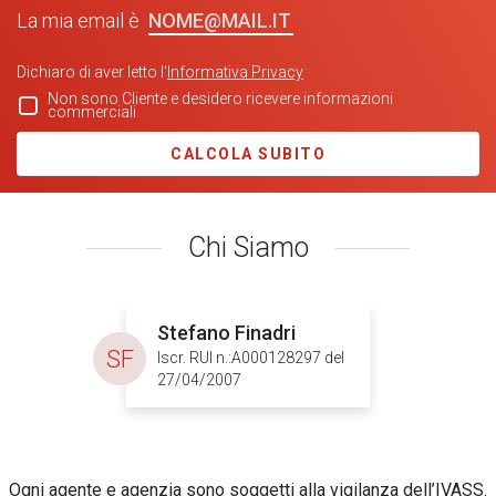
NOME@MAIL.IT
La mia email è
Dichiaro di aver letto l'
Informativa Privacy
Non sono Cliente e desidero ricevere informazioni
commerciali
CALCOLA SUBITO
Chi Siamo
Stefano Finadri
SF
Iscr. RUI n.:A000128297 del
27/04/2007
Ogni agente e agenzia sono soggetti alla vigilanza dell’IVASS.