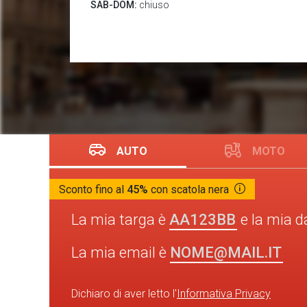
SAB-DOM:
chiuso
AUTO
MOTO
Sconto fino al
45%
con scatola nera
AA123BB
La mia targa è
e la mia d
NOME@MAIL.IT
La mia email è
Dichiaro di aver letto l'
Informativa Privacy