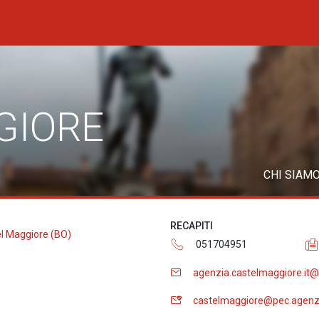
GIORE
CHI SIAM
RECAPITI
el Maggiore (BO)
051704951
agenzia.castelmaggiore.it
castelmaggiore@pec.agenzi