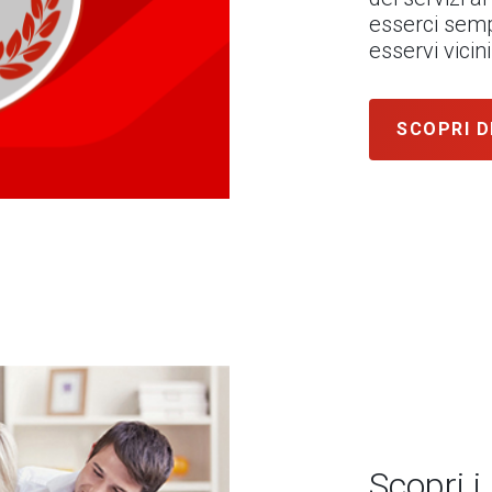
esserci semp
esservi vici
SCOPRI D
Scopri i