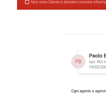
Non sono Cliente e desidero ricevere inform
Paolo B
PB
Iscr. RUI 
19/02/20
Ogni agente e agenzia