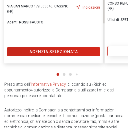
CORSO REPU
VIA SAN MARCO 17/F, 03043, CASSINO
Indicazioni
(FR)
(FR)
Uffici di I
Agenti:
ROSSI FAUSTO
AGENZIA SELEZIONATA
Preso atto dell
’Informativa Privacy
, cliccando su «Richiedi
appuntamento» autorizzo la Compagnia a utilizzare i miei dati
personali per essere ricontattato.
Autorizzo inoltre la Compagnia a contattarmi per informazioni
commerciali mediante tecniche di comunicazione (posta cartacea
ed elettronica, chiamate con o senza operatore, fax, mms e altre
tecniche di comunicazione a distanza, messaggi tramite social