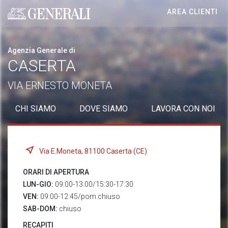
AREA CLIENTI
Generali logo
Agenzia Generale di
CASERTA
VIA ERNESTO MONETA
CHI SIAMO
DOVE SIAMO
LAVORA CON NOI
Via E.Moneta, 81100 Caserta (CE)
ORARI DI APERTURA
LUN-GIO:
09:00-13:00/15:30-17:30
VEN:
09:00-12:45/pom.chiuso
SAB-DOM:
chiuso
RECAPITI