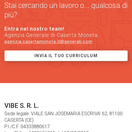
Stai cercando un lavoro o... qualcosa di
più?
Entra nel nostro team!
Agenzia Generale di Caserta Moneta
agenzia.casertamoneta.it@generali.com
INVIA IL TUO CURRICULUM
VIBE S. R. L.
Sede legale: VIALE SAN JOSEMARIA ESCRIVA' 62, 81100
CASERTA (CE)
P.I./C.F. 04333880617