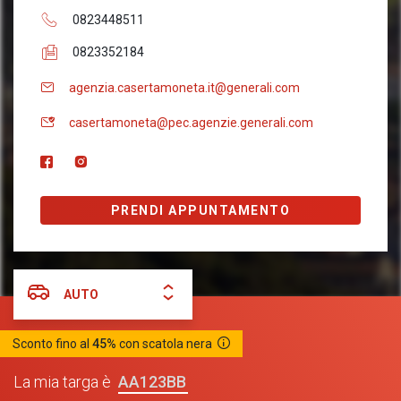
0823448511
0823352184
agenzia.casertamoneta.it@generali.com
casertamoneta@pec.agenzie.generali.com
PRENDI APPUNTAMENTO
AUTO
Sconto fino al
45%
con scatola nera
AA123BB
La mia targa è