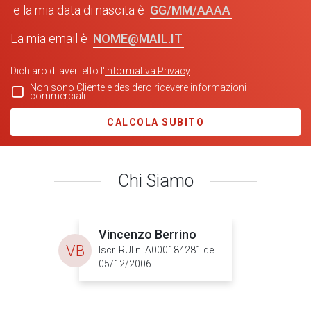
GG/MM/AAAA
e la mia data di nascita è
NOME@MAIL.IT
La mia email è
Dichiaro di aver letto l'
Informativa Privacy
Non sono Cliente e desidero ricevere informazioni
commerciali
CALCOLA SUBITO
Chi Siamo
Vincenzo Berrino
VB
Iscr. RUI n.:A000184281 del
05/12/2006