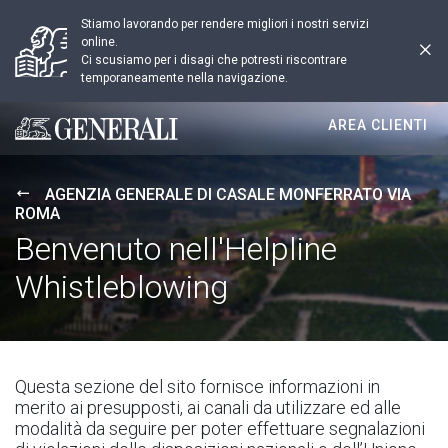
Stiamo lavorando per rendere migliori i nostri servizi
online.
Ci scusiamo per i disagi che potresti riscontrare
temporaneamente nella navigazione.
AREA CLIENTI
Generali logo
AGENZIA GENERALE DI CASALE MONFERRATO VIA
ROMA
Benvenuto nell'Helpline
Whistleblowing
Questa sezione del sito fornisce informazioni in
merito ai presupposti, ai canali da utilizzare ed alle
modalità da seguire per poter effettuare segnalazioni