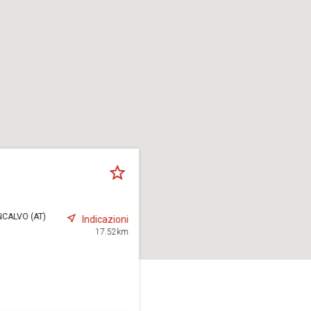
NCALVO (AT)
Indicazioni
17.52km