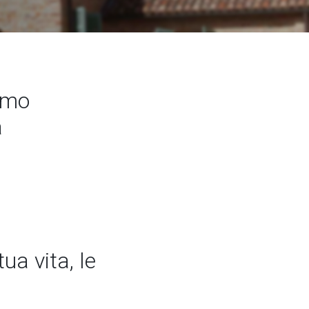
amo
a
ua vita, le