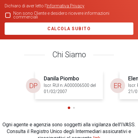
Dichiaro di aver letto l'
Informativa Privacy
Non sono Cliente e desidero ricevere informazioni
commerciali
CALCOLA SUBITO
Chi Siamo
Danila Piombo
Ele
DP
ER
Iscr. RUI n.:A000006500 del
Iscr.
01/02/2007
21/0
Ogni agente e agenzia sono soggetti alla vigilanza dell’IVASS.
Consulta il Registro Unico degli Intermediari assicurativi e