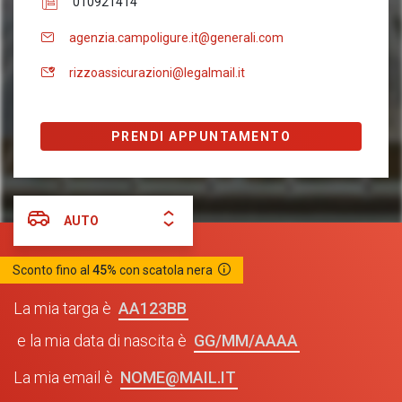
010921414
agenzia.campoligure.it@generali.com
rizzoassicurazioni@legalmail.it
PRENDI APPUNTAMENTO
AUTO
Sconto fino al
45%
con scatola nera
AA123BB
La mia targa è
GG/MM/AAAA
e la mia data di nascita è
NOME@MAIL.IT
La mia email è