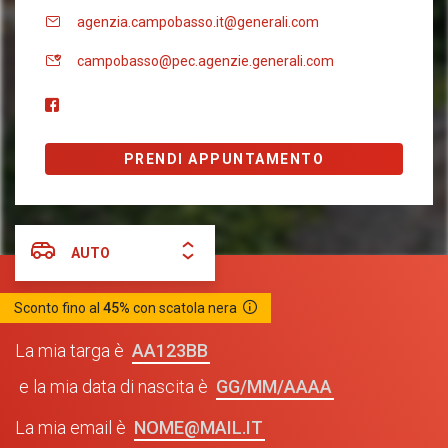
agenzia.campobasso.it@generali.com
campobasso@pec.agenzie.generali.com
PRENDI APPUNTAMENTO
AUTO
Sconto fino al
45%
con scatola nera
AA123BB
La mia targa è
GG/MM/AAAA
e la mia data di nascita è
NOME@MAIL.IT
La mia email è