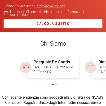
Dichiaro di aver letto l'
Informativa Privacy
Non sono Cliente e desidero ricevere informazioni
commerciali
CALCOLA SUBITO
Chi Siamo
Pasquale De Santis
Die
PD
DT
Iscr. RUI n.:A000072807 del
Iscr.
04/04/2007
24/0
Ogni agente e agenzia sono soggetti alla vigilanza dell’IVASS.
Consulta il Registro Unico degli Intermediari assicurativi e