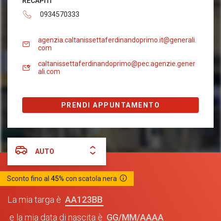
RECAPITI
0934570333
agenzia.caltanissettaferdinandoprimo.it@generali.
com
caltanissettaferdinandoprimo@pec.agenzie.gener
ali.com
PRENDI APPUNTAMENTO
AUTO
Sconto fino al
45%
con scatola nera
AA123BB
La mia targa è
GG/MM/AAAA
e la mia data di nascita è