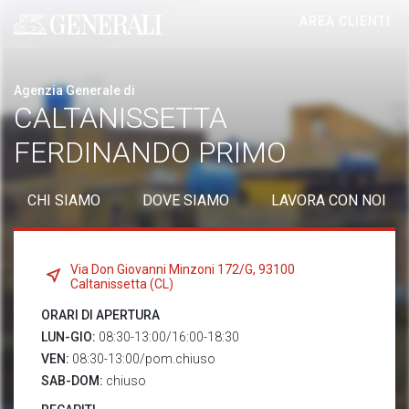
AREA CLIENTI
Generali logo
Agenzia Generale di
CALTANISSETTA
FERDINANDO PRIMO
CHI SIAMO
DOVE SIAMO
LAVORA CON NOI
Via Don Giovanni Minzoni 172/G, 93100
Caltanissetta (CL)
ORARI DI APERTURA
LUN-GIO:
08:30-13:00/16:00-18:30
VEN:
08:30-13:00/pom.chiuso
SAB-DOM:
chiuso