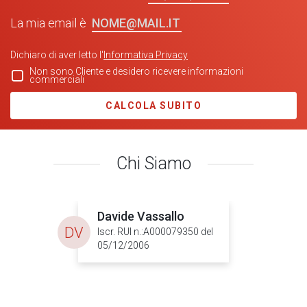
NOME@MAIL.IT
La mia email è
Dichiaro di aver letto l'
Informativa Privacy
Non sono Cliente e desidero ricevere informazioni
commerciali
CALCOLA SUBITO
Chi Siamo
Davide Vassallo
DV
Iscr. RUI n.:A000079350 del
05/12/2006