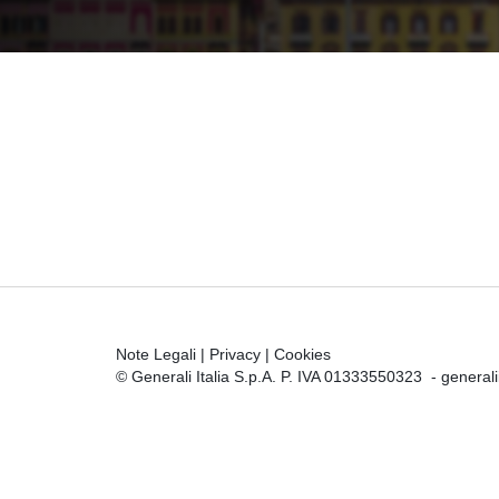
Note Legali
|
Privacy
|
Cookies
© Generali Italia S.p.A. P. IVA 01333550323 -
general