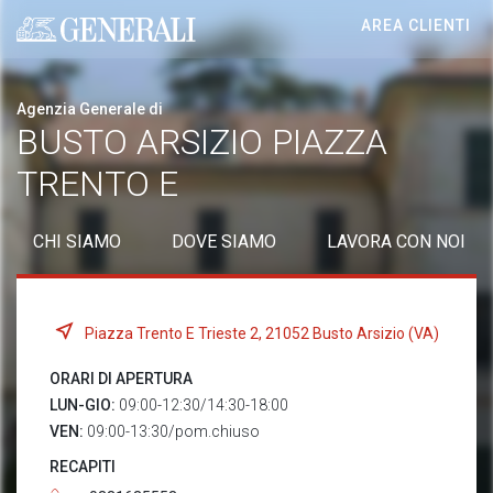
AREA CLIENTI
Generali logo
Agenzia Generale di
BUSTO ARSIZIO PIAZZA
TRENTO E
CHI SIAMO
DOVE SIAMO
LAVORA CON NOI
Piazza Trento E Trieste 2, 21052 Busto Arsizio (VA)
ORARI DI APERTURA
LUN-GIO:
09:00-12:30/14:30-18:00
VEN:
09:00-13:30/pom.chiuso
RECAPITI