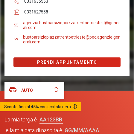
0331635553
0331627558
agenzia.bustoarsiziopiazzatrentoetrieste.it@gener
ali.com
bustoarsiziopiazzatrentoetrieste@pec.agenzie.gen
erali.com
PRENDI APPUNTAMENTO
AUTO
Sconto fino al
45%
con scatola nera
AA123BB
La mia targa è
GG/MM/AAAA
e la mia data di nascita è