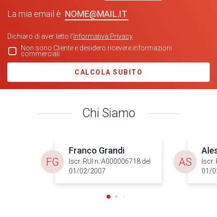
NOME@MAIL.IT
La mia email è
Dichiaro di aver letto l'
Informativa Privacy
Non sono Cliente e desidero ricevere informazioni
commerciali
CALCOLA SUBITO
Chi Siamo
Franco Grandi
Ale
FG
AS
Iscr. RUI n.:A000006718 del
Iscr.
01/02/2007
01/0