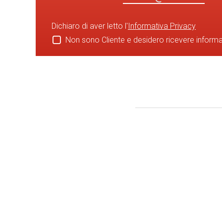
Dichiaro di aver letto l'
Informativa Privacy
Non sono Cliente e desidero ricevere inform