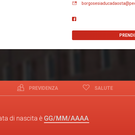
borgosesiaducadaosta@pec
PREND
PREVIDENZA
SALUTE
GG/MM/AAAA
ata di nascita è