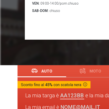
VEN:
09:00-14:00/pom.chiuso
SAB-DOM:
chiuso
AUTO
MOTO
Sconto fino al
45%
con scatola nera
AA123BB
La mia targa è
e la mia d
NOME@MAIL.IT
La mia email è