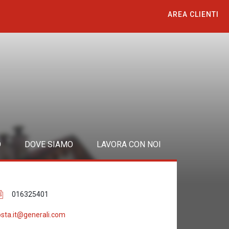
AREA CLIENTI
O
DOVE SIAMO
LAVORA CON NOI
016325401
sta.it@generali.com