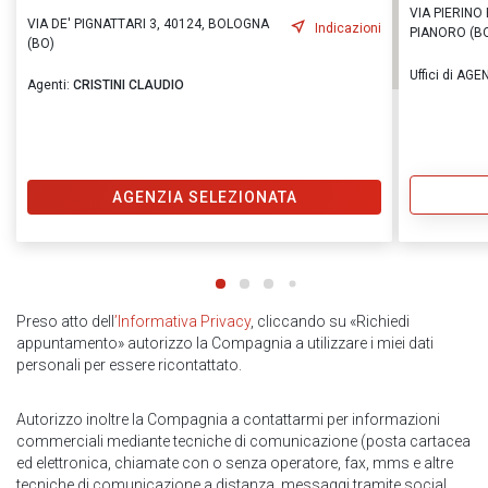
VIA PIERINO
VIA DE' PIGNATTARI 3, 40124, BOLOGNA
Indicazioni
PIANORO (B
(BO)
Uffici di AG
Agenti:
CRISTINI CLAUDIO
AGENZIA SELEZIONATA
Preso atto dell
’Informativa Privacy
, cliccando su «Richiedi
appuntamento» autorizzo la Compagnia a utilizzare i miei dati
personali per essere ricontattato.
Autorizzo inoltre la Compagnia a contattarmi per informazioni
commerciali mediante tecniche di comunicazione (posta cartacea
ed elettronica, chiamate con o senza operatore, fax, mms e altre
tecniche di comunicazione a distanza, messaggi tramite social