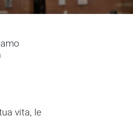
siamo
a
ua vita, le