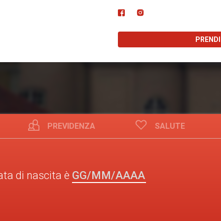
PREND
PREVIDENZA
SALUTE
GG/MM/AAAA
ata di nascita è