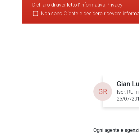
Dichiaro di aver letto l'
Informativa Privacy
Non sono Cliente e desidero ricevere inform
Gian Lu
GR
Iscr. RUI 
25/07/20
Ogni agente e agenzia