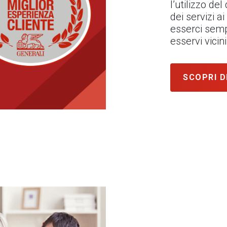
l’utilizzo de
dei servizi ai
esserci semp
esservi vici
SCOPRI D