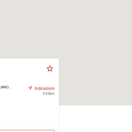
IANO...
Indicazioni
3.93km