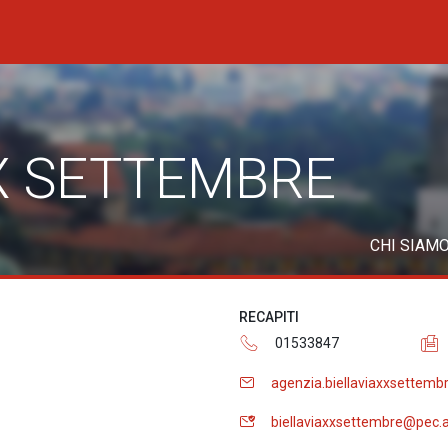
XX SETTEMBRE
CHI SIAM
RECAPITI
01533847
agenzia.biellaviaxxsettemb
biellaviaxxsettembre@pec.