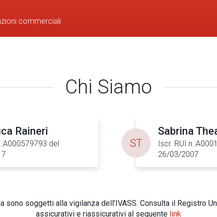
azioni commerciali
Chi Siamo
ca Raineri
Sabrina The
ST
n.:A000579793 del
Iscr. RUI n.:A00
17
26/03/2007
 sono soggetti alla vigilanza dell’IVASS. Consulta il Registro Un
assicurativi e riassicurativi al seguente
link