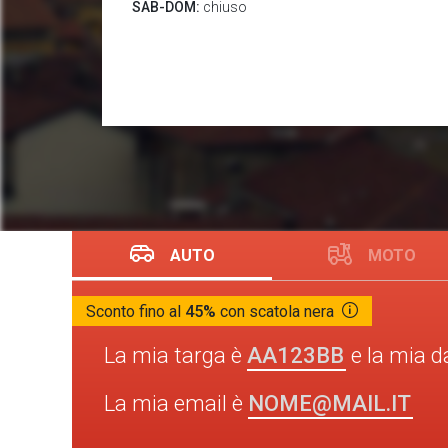
SAB-DOM:
chiuso
AUTO
MOTO
Sconto fino al
45%
con scatola nera
AA123BB
La mia targa è
e la mia d
NOME@MAIL.IT
La mia email è