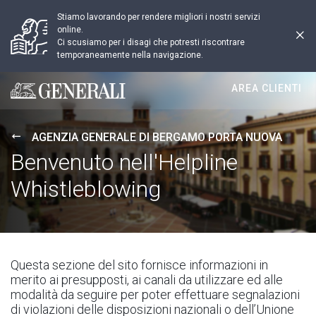
Stiamo lavorando per rendere migliori i nostri servizi
online.
Ci scusiamo per i disagi che potresti riscontrare
temporaneamente nella navigazione.
AREA CLIENTI
Generali logo
AGENZIA GENERALE DI BERGAMO PORTA NUOVA
Benvenuto nell'Helpline
Whistleblowing
Questa sezione del sito fornisce informazioni in
merito ai presupposti, ai canali da utilizzare ed alle
modalità da seguire per poter effettuare segnalazioni
di violazioni delle disposizioni nazionali o dell’Unione