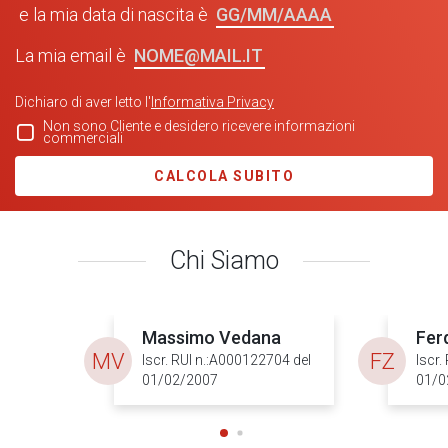
GG/MM/AAAA
e la mia data di nascita è
NOME@MAIL.IT
La mia email è
Dichiaro di aver letto l'
Informativa Privacy
Non sono Cliente e desidero ricevere informazioni
commerciali
CALCOLA SUBITO
Chi Siamo
Massimo Vedana
Fer
MV
FZ
Iscr. RUI n.:A000122704 del
Iscr.
01/02/2007
01/0