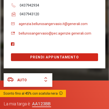
0437942934
0437943120
agenzia.bellunosangervasio.it@generali.com
bellunosangervasio@pec.agenzie.generali.com
PRENDI APPUNTAMENTO
AUTO
Sconto fino al
45%
con scatola nera
AA123BB
La mia targa è