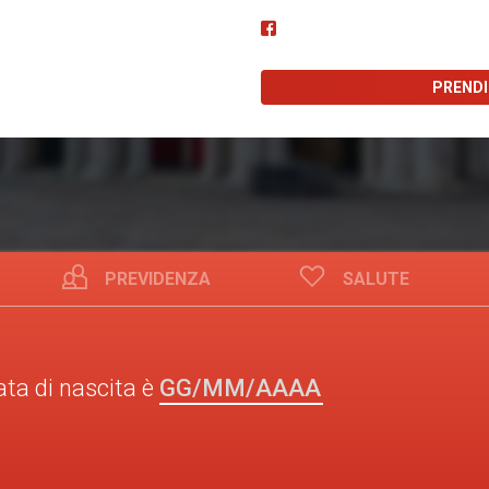
PREND
PREVIDENZA
SALUTE
GG/MM/AAAA
ata di nascita è