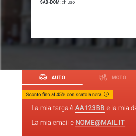
SAB-DOM:
chiuso
AUTO
MOTO
Sconto fino al
45%
con scatola nera
AA123BB
La mia targa è
e la mia d
NOME@MAIL.IT
La mia email è