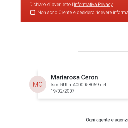
Dichiaro di aver letto l'
Informativa Privacy
Non sono Cliente e desidero ricevere inform
Mariarosa Ceron
MC
Iscr. RUI n.:A000058069 del
19/02/2007
Ogni agente e agenzia