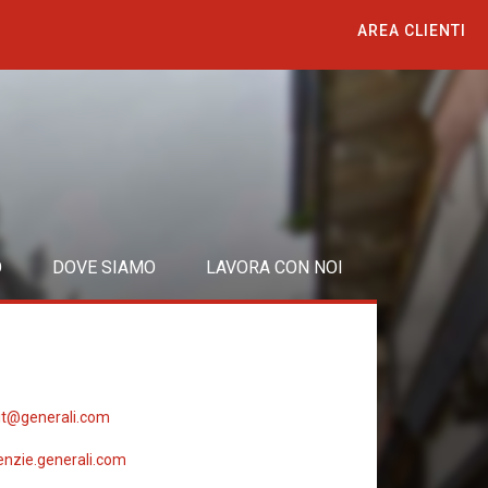
AREA CLIENTI
O
DOVE SIAMO
LAVORA CON NOI
it@generali.com
nzie.generali.com