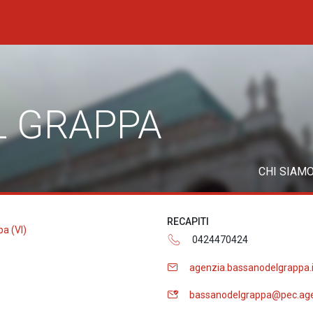
L GRAPPA
CHI SIAM
RECAPITI
a (VI)
0424470424
agenzia.bassanodelgrappa.
bassanodelgrappa@pec.age