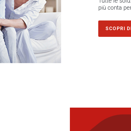
Tutte le sol
più conta per
SCOPRI D