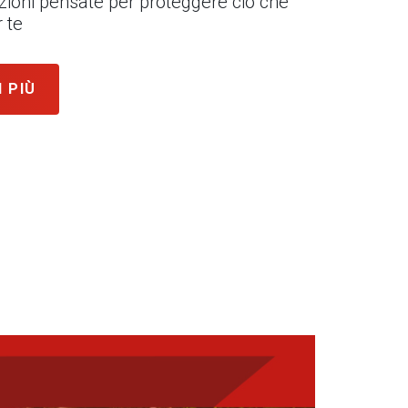
uzioni pensate per proteggere ciò che
 te
I PIÙ