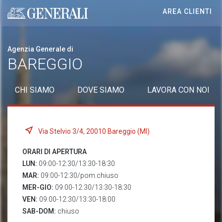
AREA CLIENTI
Generali logo
Agenzia Generale di
BAREGGIO
CHI SIAMO
DOVE SIAMO
LAVORA CON NOI
Via Stelvio 3/4, 20010 Bareggio (MI)
ORARI DI APERTURA
LUN:
09:00-12:30/13:30-18:30
MAR:
09:00-12:30/pom.chiuso
MER-GIO:
09:00-12:30/13:30-18:30
VEN:
09:00-12:30/13:30-18:00
SAB-DOM:
chiuso