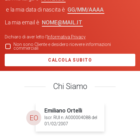
GG/MM/AAAA
e la mia data di nascita è
NOME@MAIL.IT
La mia email è
Dichiaro di aver letto l'
Informativa Privacy
Non sono Cliente e desidero ricevere informazioni
commerciali
CALCOLA SUBITO
Chi Siamo
Emiliano Ortelli
EO
Iscr. RUI n.:A000004088 del
01/02/2007