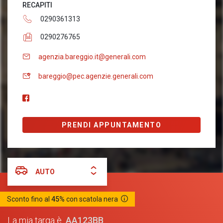
RECAPITI
0290361313
0290276765
agenzia.bareggio.it@generali.com
bareggio@pec.agenzie.generali.com
PRENDI APPUNTAMENTO
AUTO
Sconto fino al
45%
con scatola nera
AA123BB
La mia targa è