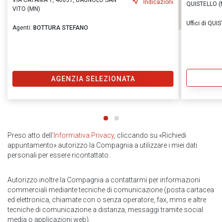
VIA CATANIA 1, 46031, BAGNOLO SAN
Indicazioni
QUISTELLO (
VITO (MN)
Uffici di QUI
Agenti:
BOTTURA STEFANO
AGENZIA SELEZIONATA
Preso atto dell
’Informativa Privacy
, cliccando su «Richiedi
appuntamento» autorizzo la Compagnia a utilizzare i miei dati
personali per essere ricontattato.
Autorizzo inoltre la Compagnia a contattarmi per informazioni
commerciali mediante tecniche di comunicazione (posta cartacea
ed elettronica, chiamate con o senza operatore, fax, mms e altre
tecniche di comunicazione a distanza, messaggi tramite social
media o applicazioni web).