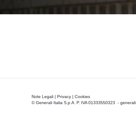
Note Legali
|
Privacy
|
Cookies
© Generali Italia S.p.A. P. IVA 01333550323 -
general