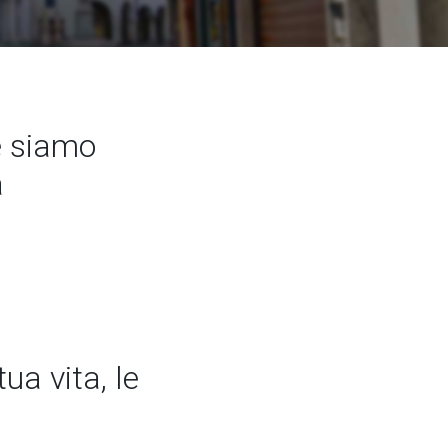
e siamo
a
ua vita, le