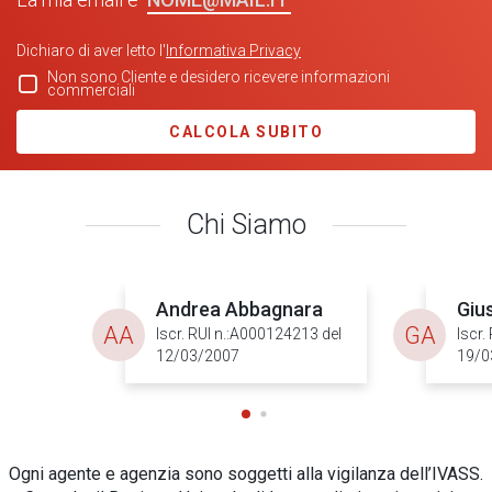
Dichiaro di aver letto l'
Informativa Privacy
Non sono Cliente e desidero ricevere informazioni
commerciali
CALCOLA SUBITO
Chi Siamo
Andrea Abbagnara
Giu
AA
GA
Iscr. RUI n.:A000124213 del
Iscr.
12/03/2007
19/0
Ogni agente e agenzia sono soggetti alla vigilanza dell’IVASS.