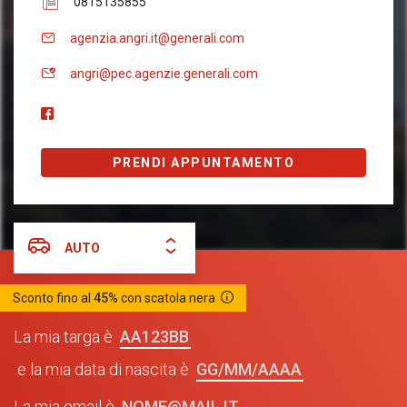
0815135855
agenzia.angri.it@generali.com
angri@pec.agenzie.generali.com
PRENDI APPUNTAMENTO
AUTO
Sconto fino al
45%
con scatola nera
AA123BB
La mia targa è
GG/MM/AAAA
e la mia data di nascita è
NOME@MAIL.IT
La mia email è