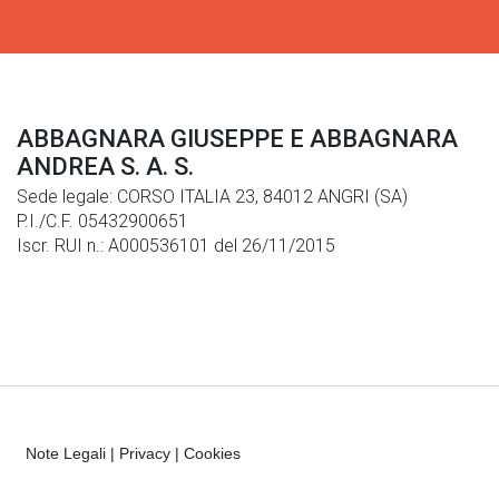
ABBAGNARA GIUSEPPE E ABBAGNARA
ANDREA S. A. S.
Sede legale: CORSO ITALIA 23, 84012 ANGRI (SA)
P.I./C.F. 05432900651
Iscr. RUI n.: A000536101 del 26/11/2015
Note Legali
|
Privacy
|
Cookies
© Generali Italia S.p.A. P. IVA 01333550323 -
generaliitalia@pec.generaligroup.com