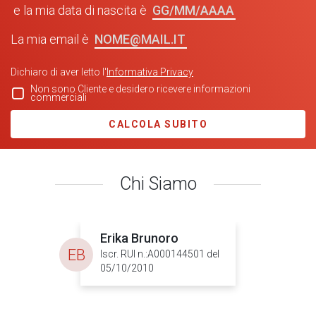
GG/MM/AAAA
e la mia data di nascita è
NOME@MAIL.IT
La mia email è
Dichiaro di aver letto l'
Informativa Privacy
Non sono Cliente e desidero ricevere informazioni
commerciali
CALCOLA SUBITO
Chi Siamo
Erika Brunoro
EB
Iscr. RUI n.:A000144501 del
05/10/2010