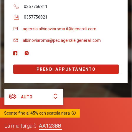
0357756811
0357756821
agenzia.albinoviaroma.it@generali.com
albinoviaroma@pec.agenzie.generali.com
PRENDI APPUNTAMENTO
AUTO
Sconto fino al
45%
con scatola nera
AA123BB
La mia targa è