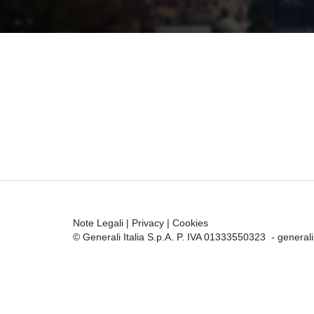
Note Legali
|
Privacy
|
Cookies
© Generali Italia S.p.A. P. IVA 01333550323 -
general