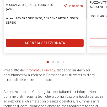
PIAZZA VITT
VIA SAN VITO 2, 92100, AGRIGENTO
Indicazioni
AGRIGENTO 
(AG)
Uffici di AG
Agenti:
FAVARA VINCENZO,
ADRAGNA NICOLA,
SGROI
SERGIO
AGENZIA SELEZIONATA
Preso atto dell
’Informativa Privacy
, cliccando su «Richiedi
appuntamento» autorizzo la Compagnia a utilizzare i miei dati
personali per essere ricontattato.
Autorizzo inoltre la Compagnia a contattarmi per informazioni
commerciali mediante tecniche di comunicazione (posta cartacea
ed elettronica, chiamate con o senza operatore, fax, mms e altre
tecniche di comunicazione a distanza, messaggi tramite social