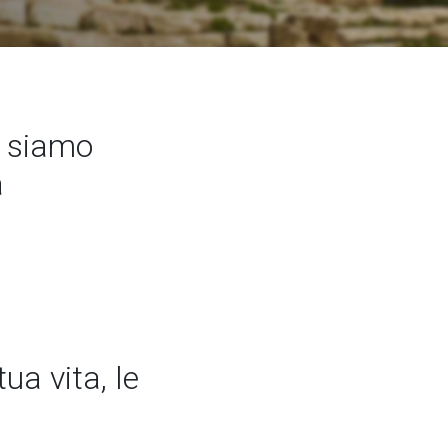
 siamo
a
ua vita, le