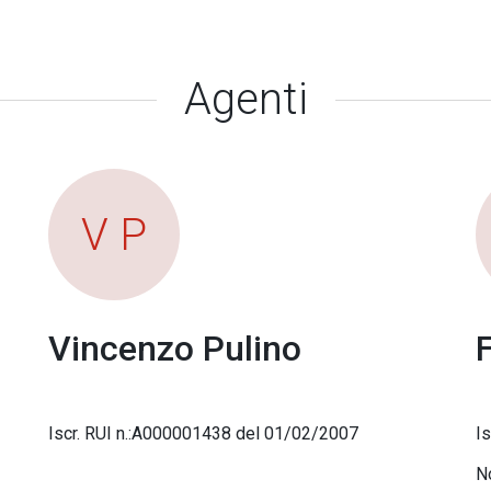
Agenti
V P
Vincenzo Pulino
Iscr. RUI n.:A000001438 del 01/02/2007
I
No