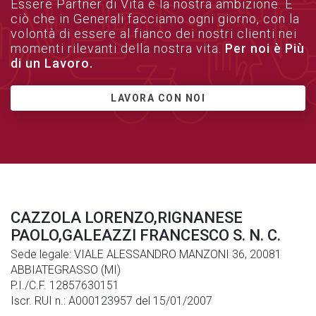
Essere Partner di Vita è la nostra ambizione. È
ciò che in Generali facciamo ogni giorno, con la
volontà di essere al fianco dei nostri clienti nei
momenti rilevanti della nostra vita.
Per noi è Più
di un Lavoro.
LAVORA CON NOI
CAZZOLA LORENZO,RIGNANESE
PAOLO,GALEAZZI FRANCESCO S. N. C.
Sede legale: VIALE ALESSANDRO MANZONI 36, 20081
ABBIATEGRASSO (MI)
P.I./C.F. 12857630151
Iscr. RUI n.: A000123957 del 15/01/2007