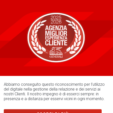
Abbiamo conseguito questo riconoscimento per l’utilizzo
del digitale nella gestione della relazione e dei servizi ai
nostri Clienti. Il nostro impegno è di esserci sempre: in
presenza e a distanza per esservi vicini in ogni momento.