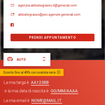
agenzia.abbiategrasso.it@generali.com
abbiategrasso@pec.agenzie.generali.com
PRENDI APPUNTAMENTO
AUTO
Sconto fino al
45%
con scatola nera
AA123BB
La mia targa è
GG/MM/AAAA
e la mia data di nascita è
NOME@MAIL.IT
La mia email è