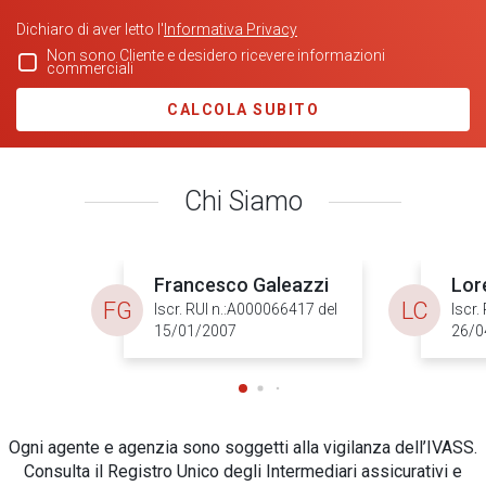
Dichiaro di aver letto l'
Informativa Privacy
Non sono Cliente e desidero ricevere informazioni
commerciali
CALCOLA SUBITO
Chi Siamo
Francesco Galeazzi
Lor
FG
LC
Iscr. RUI n.:A000066417 del
Iscr.
15/01/2007
26/0
Ogni agente e agenzia sono soggetti alla vigilanza dell’IVASS.
Consulta il Registro Unico degli Intermediari assicurativi e